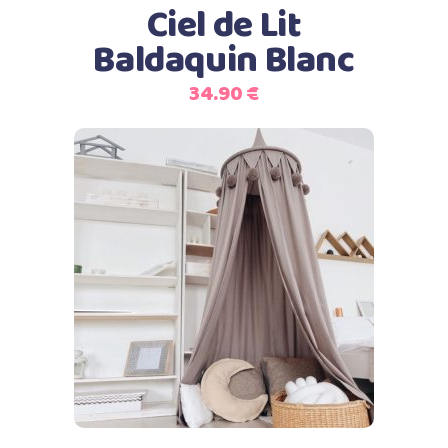
Ciel de Lit
peuvent
être
Baldaquin Blanc
choisies
34.90
€
sur
la
page
du
produit
Ajouter au panier