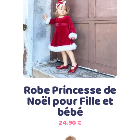
Ce
Choix des options
produit
a
plusieurs
variations.
Les
options
peuvent
Robe Princesse de
être
Noël pour Fille et
choisies
bébé
sur
la
24.90
€
page
du