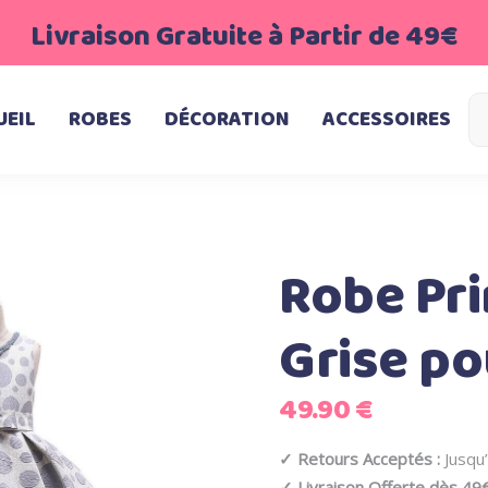
Livraison Gratuite à Partir de 49€
UEIL
ROBES
DÉCORATION
ACCESSOIRES
Robe Pri
Grise pou
49.90
€
✓ Retours Acceptés :
Jusqu’
✓ Livraison Offerte dès 49€