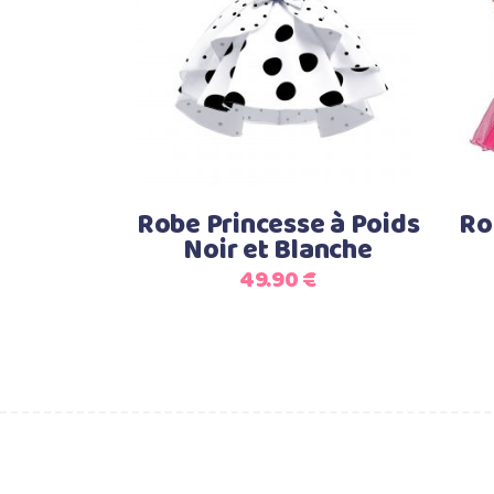
Ce
Choix des options
produit
a
plusieurs
variations.
Les
options
Robe Princesse à Poids
Ro
peuvent
Noir et Blanche
être
49.90
€
choisies
sur
la
page
du
produit