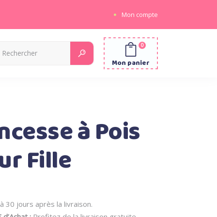
Mon compte
0
Recherche
pour:
Mon panier
ncesse à Pois
r Fille
à 30 jours après la livraison.
 d’Achat :
Profitez de la livraison gratuite.