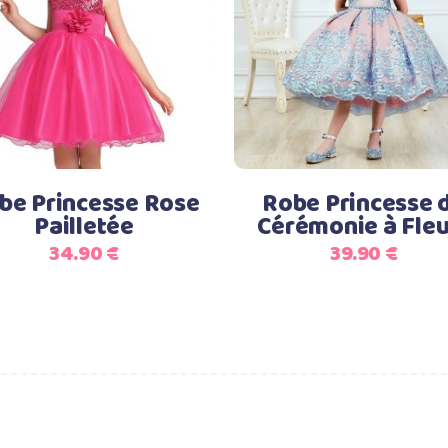
Ce
Choix des options
Choix des options
produit
a
plusieurs
variations.
Les
options
be Princesse Rose
Robe Princesse 
peuvent
Pailletée
Cérémonie à Fleu
être
34.90
€
39.90
€
choisies
sur
la
page
du
produit