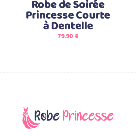
Robe de Soirée
être
Princesse Courte
choisies
à Dentelle
sur
la
79.90
€
page
du
produit