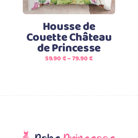
Les
options
peuvent
Housse de
être
Couette Château
choisies
de Princesse
sur
la
59.90
€
–
79.90
€
page
du
produit