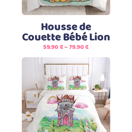
Les
options
peuvent
Housse de
être
Couette Bébé Lion
choisies
sur
59.90
€
–
79.90
€
la
page
du
produit
Ce
Choix des options
produit
a
plusieurs
variations.