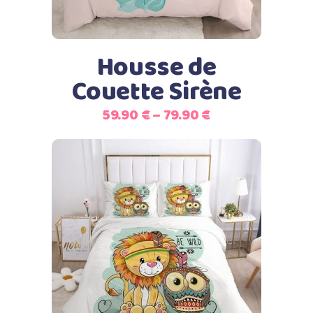
Les
options
peuvent
Housse de
être
Couette Sirène
choisies
sur
59.90
€
–
79.90
€
la
page
du
produit
Ce
Choix des options
produit
a
plusieurs
variations.