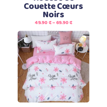
Couette Cœurs
choisies
Noirs
sur
la
49.90
€
–
69.90
€
page
du
produit
Ce
Choix des options
produit
a
plusieurs
variations.
Les
options