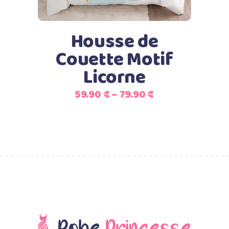
Les
options
peuvent
Housse de
être
Couette Motif
choisies
Licorne
sur
la
59.90
€
–
79.90
€
page
du
produit