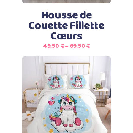
options
peuvent
Housse de
être
Couette Fillette
choisies
Cœurs
sur
la
49.90
€
–
69.90
€
page
du
produit
Ce
Choix des options
produit
a
plusieurs
variations.