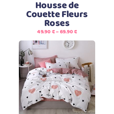
peuvent
Housse de
être
Couette Fleurs
choisies
Roses
sur
la
49.90
€
–
69.90
€
page
du
produit
Ce
Choix des options
produit
a
plusieurs
variations.
Les