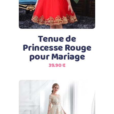
a
plusieurs
variations.
Les
options
peuvent
Tenue de
être
Princesse Rouge
choisies
pour Mariage
sur
la
39.90
€
page
du
produit